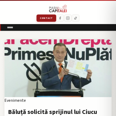
PulsulCapitalei
CONTACT
Evenimente
Băluță solicită sprijinul lui Ciucu