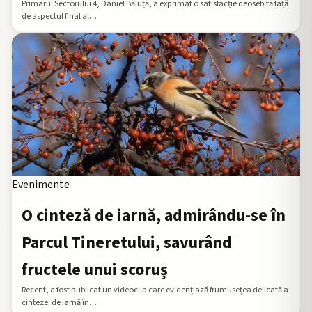
Primarul Sectorului 4, Daniel Băluță, a exprimat o satisfacție deosebită față
de aspectul final al…
Evenimente
O cinteză de iarnă, admirându-se în
Parcul Tineretului, savurând
fructele unui scoruș
Recent, a fost publicat un videoclip care evidențiază frumusețea delicată a
cintezei de iarnă în…