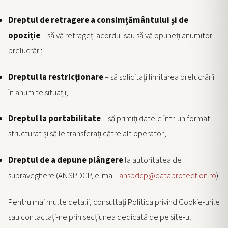
Dreptul de retragere a consimțământului și de
opoziție
– să vă retrageți acordul sau să vă opuneți anumitor
prelucrări;
Dreptul la restricționare
– să solicitați limitarea prelucrării
în anumite situații;
Dreptul la portabilitate
– să primiți datele într-un format
structurat și să le transferați către alt operator;
Dreptul de a depune plângere
la autoritatea de
supraveghere (ANSPDCP, e-mail:
anspdcp@dataprotection.ro
).
Pentru mai multe detalii, consultați Politica privind Cookie-urile
sau contactați-ne prin secțiunea dedicată de pe site-ul