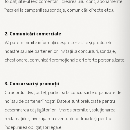
folosiți site-ul (ex: comentarii, crearea unui cont, abonamente,
înscrieri la campanii sau sondaje, comunicări directe etc.).
2. Comunicări comerciale
Vă putem trimite informații despre serviciile și produsele
noastre sau ale partenerilor, invitații la concursuri, sondaje,
chestionare, comunicări promoționale ori oferte personalizate.
3. Concursuri și promoții
Cu acordul dvs., puteți participa la concursurile organizate de
noi sau de partenerii noștri. Datele sunt prelucrate pentru
desemnarea câștigătorilor, livrarea premiilor, soluționarea
reclamațiilor, investigarea eventualelor fraude și pentru
îndeplinirea obligațiilor legale.