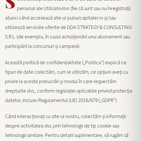
S
personal ale Utilizatorilor (fie că sunt sau nu înregistrați)
atunci când accesează site-ul pulsulcapitalei.ro și/sau
utilizează serviciile oferite de DDA STRATEGY & CONSULTING
S.R.L. (de exemplu, în cazul achiziționării unui abonament sau
participării la concursuri și campanii).
Această politică de confidențialitate („Politica”) explică ce
tipuri de date colectăm, cum le utilizăm, ce opțiuni aveți cu
privire la aceste prelucrări și modul în care respectăm
drepturile dvs., conform legislației aplicabile privind protecția
datelor, inclusiv Regulamentul (UE) 2016/679 („GDPR”).
Când interacționați cu site-ul nostru, colectăm și informații
despre activitatea dvs. prin tehnologii de tip cookie sau
tehnologii similare. Pentru detalii suplimentare, vă rugăm să