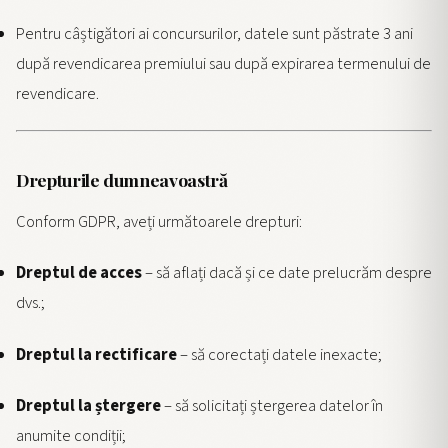
Pentru câștigători ai concursurilor, datele sunt păstrate 3 ani
după revendicarea premiului sau după expirarea termenului de
revendicare.
Drepturile dumneavoastră
Conform GDPR, aveți următoarele drepturi:
Dreptul de acces
– să aflați dacă și ce date prelucrăm despre
dvs.;
Dreptul la rectificare
– să corectați datele inexacte;
Dreptul la ștergere
– să solicitați ștergerea datelor în
anumite condiții;