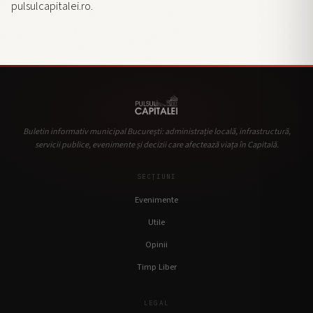
pulsulcapitalei.ro.
Buletin informativ municipal București: administrație locală, infrastructură,
servicii publice, evenimente și decizii care afectează viața în Capitală.
SECȚIUNI
Evenimente
Utile
Opinii
Timp Liber
LEGAL