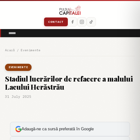
CONTACT
Acasă
/
Evenimente
EVENIMENTE
Stadiul lucrărilor de refacere a malului
Lacului Herăstrău
31 July 2025
Adaugă-ne ca sursă preferată în Google