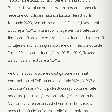
În octombrie 2022, Consiliul General al Municipiului
București a votat un proiect pentru alocarea fondurilor
necesare consolidării malurilor Lacului Herăstrău. În
februarie 2023, Administrația Lacuri, Parcuri și Agrement
București (ALPAB) a lansat o licitație pentru a selecta o
firmă care să proiecteze și să execute lucrările. La această
licitație s-a înscris o singură asociere de firme, condusă de
Dimar SRL, la care a lucrat, între 2015 și 2019, Roxana
Balcu, fostă directoare a ALPAB.
Pe 6 iunie 2023, asocierea câștigătoare a semnat
contractul cu ALPAB, iar în septembrie 2024, ALPAB a
depus la Primăria Municipiului București documentele
necesare pentru obținerea autorizației de construire.
Conform unor surse din cadrul Primăriei, la începutul
acestui an, Municipalitatea a solicitat completarea