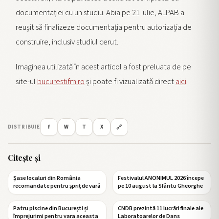
documentației cu un studiu. Abia pe 21 iulie, ALPAB a
reușit să finalizeze documentația pentru autorizația de
construire, inclusiv studiul cerut.
Imaginea utilizată în acest articol a fost preluata de pe
site-ul
bucurestifm.ro
și poate fi vizualizată direct
aici
.
f
W
T
X
DISTRIBUIE
🔗
Citește și
Șase localuri din România
Festivalul ANONIMUL 2026 începe
recomandate pentru șpriț de vară
pe 10 august la Sfântu Gheorghe
Patru piscine din București și
CNDB prezintă 11 lucrări finale ale
împrejurimi pentru vara aceasta
Laboratoarelor de Dans