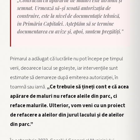
„Contractul cu apărările de maluri este atribuit și
semnat. Urmează să-și scoată autorizația de
construire, este la nivel de documentație tehnică,
în Primăria Capitalei. Așteptăm să se termine
documentarea cu avize și, apoi, suntem pregătiți.”
Primarul a adăugat că lucrările nu pot începe pe timpul
verii, deoarece lacul se golește, iar intervențiile sunt
estimate să demareze după emiterea autorizației, în
toamnă sau iarnă.
„Ce trebuie să țineți cont e că acea
apărare de maluri nu reface aleile din parc, ci
reface malurile. Ulterior, vom veni cu un proiect
de refacere a aleilor din jurul lacului și de aleilor
din parc.”