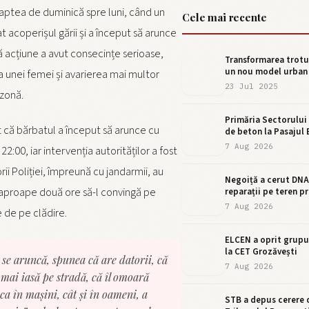
aptea de duminică spre luni, când un
Cele mai recente
 acoperișul gării și a început să arunce
ă acțiune a avut consecințe serioase,
Transformarea trotua
un nou model urban
 unei femei și avarierea mai multor
23 Jul 2025
 zonă.
Primăria Sectorului
t că bărbatul a început să arunce cu
de beton la Pasajul
7 Aug 2026
i 22:00, iar intervenția autorităților a fost
ii Poliției, împreună cu jandarmii, au
Negoiță a cerut DNA
 aproape două ore să-l convingă pe
reparații pe teren pr
7 Aug 2026
e de pe clădire.
ELCEN a oprit grupu
la CET Grozăvești
se aruncă, spunea că are datorii, că
7 Aug 2026
 mai iasă pe stradă, că îl omoară
 în mașini, cât și în oameni, a
STB a depus cerere d