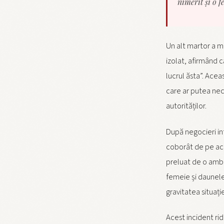
nimerit și o f
Un alt martor a m
izolat, afirmând c
lucrul ăsta”. Ace
care ar putea nec
autorităților.
După negocieri in
coborât de pe acop
preluat de o ambu
femeie și daunele
gravitatea situație
Acest incident ridi