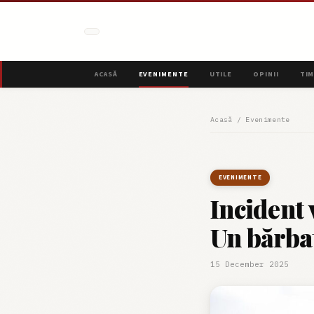
ACASĂ
EVENIMENTE
UTILE
OPINII
TIM
Acasă
/
Evenimente
EVENIMENTE
Incident 
Un bărbat
15 December 2025