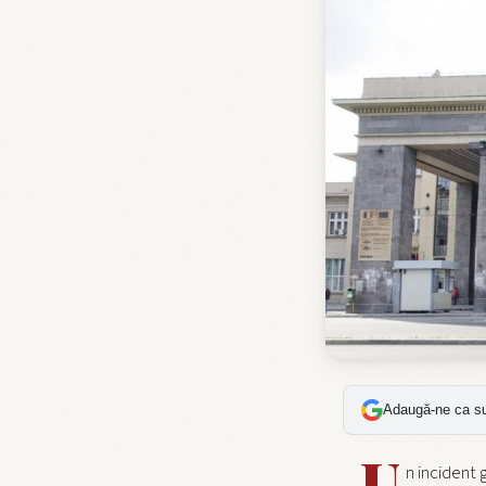
Adaugă-ne ca su
U
n incident 