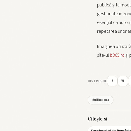
publică și la modul
gestionate în zon
esențial ca autori
repetarea unor as
Imaginea utilizată
site-ul
b365.ro
și 
f
W
DISTRIBUIE
#ultima ora
Citește și
Șase localuri din Români