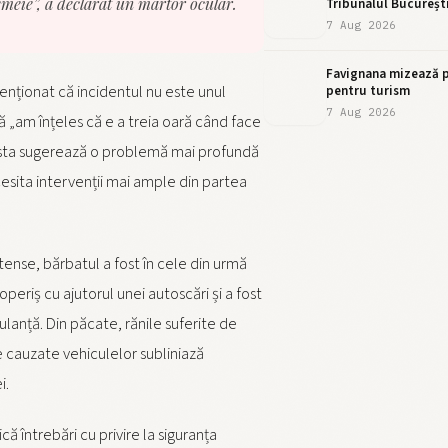
emeie”, a declarat un martor ocular.
Tribunalul Bucureșt
7 Aug 2026
Favignana mizează p
enționat că incidentul nu este unul
pentru turism
7 Aug 2026
ă „am înțeles că e a treia oară când face
asta sugerează o problemă mai profundă
esita intervenții mai ample din partea
tense, bărbatul a fost în cele din urmă
eriș cu ajutorul unei autoscări și a fost
lanță. Din păcate, rănile suferite de
 cauzate vehiculelor subliniază
i.
că întrebări cu privire la siguranța