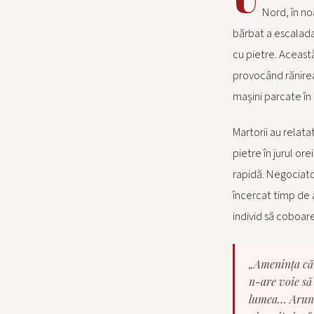
Nord, în no
bărbat a escaladat
cu pietre. Aceast
provocând rănirea
mașini parcate în
Martorii au relata
pietre în jurul ore
rapidă. Negociator
încercat timp de
individ să coboar
„Amenința că 
n-are voie să
lumea… Arunca