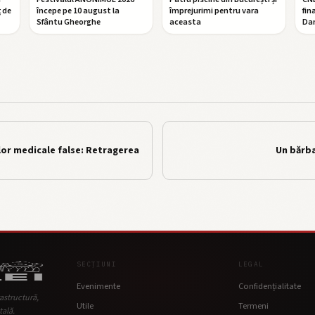
 de
începe pe 10 august la
împrejurimi pentru vara
fin
Sfântu Gheorghe
aceasta
Da
or medicale false: Retragerea
Un bărba
SECȚIUNI
LEGAL
Evenimente
Confidențialitate
rastructură,
Utile
Termeni
tală.