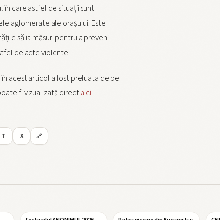
 în care astfel de situații sunt
ele aglomerate ale orașului. Este
tățile să ia măsuri pentru a preveni
tfel de acte violente.
 în acest articol a fost preluata de pe
poate fi vizualizată direct
aici
.
T
X
🔗
a
Festivalul ANONIMUL 2026
Patru piscine din București și
CND