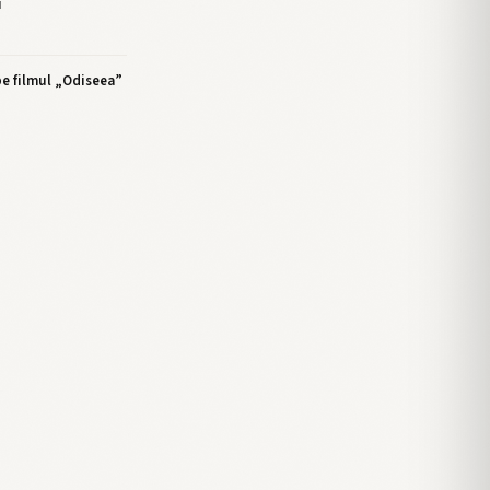
i
e filmul „Odiseea”