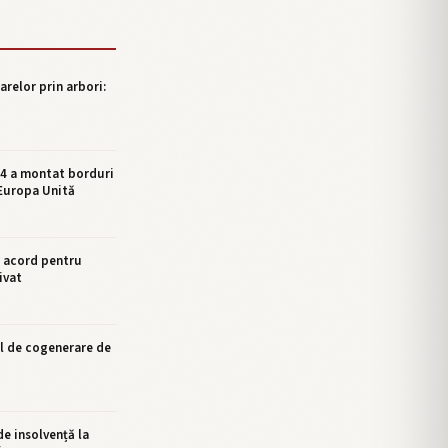
relor prin arbori:
 4 a montat borduri
 Europa Unită
 acord pentru
ivat
l de cogenerare de
e insolvență la