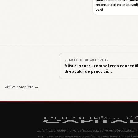
recomandate pentru șpriț
vară
← ARTICOLUL ANTERIOR
Măsuri pentru combaterea concediil
dreptului de practică…
Arhiva completă →
Buletin informativ municipal București: administrație locală, inf
servicii publice, evenimente și decizii care afectează viața în Capi