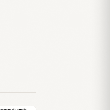
B prezintă 11 lucrări