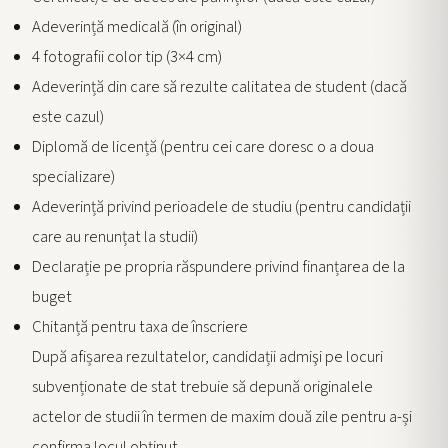
Adeverință medicală (în original)
4 fotografii color tip (3×4 cm)
Adeverință din care să rezulte calitatea de student (dacă
este cazul)
Diplomă de licență (pentru cei care doresc o a doua
specializare)
Adeverință privind perioadele de studiu (pentru candidații
care au renunțat la studii)
Declarație pe propria răspundere privind finanțarea de la
buget
Chitanță pentru taxa de înscriere
După afișarea rezultatelor, candidații admişi pe locuri
subvenționate de stat trebuie să depună originalele
actelor de studii în termen de maxim două zile pentru a-și
confirma locul obținut.