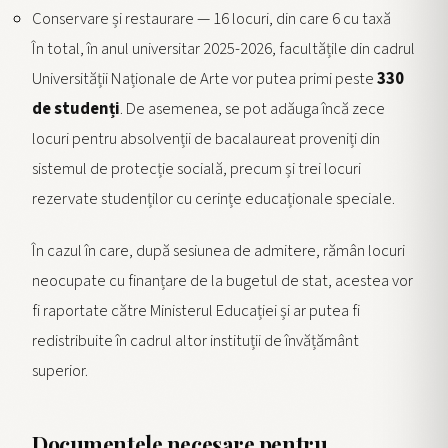
Conservare și restaurare — 16 locuri, din care 6 cu taxă
În total, în anul universitar 2025-2026, facultățile din cadrul
Universității Naționale de Arte vor putea primi peste
330
de studenți
. De asemenea, se pot adăuga încă zece
locuri pentru absolvenții de bacalaureat proveniți din
sistemul de protecție socială, precum și trei locuri
rezervate studenților cu cerințe educaționale speciale.
În cazul în care, după sesiunea de admitere, rămân locuri
neocupate cu finanțare de la bugetul de stat, acestea vor
fi raportate către Ministerul Educației și ar putea fi
redistribuite în cadrul altor instituții de învățământ
superior.
Documentele necesare pentru