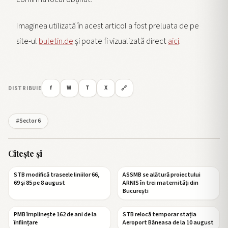
Imaginea utilizată în acest articol a fost preluata de pe
site-ul
buletin.de
și poate fi vizualizată direct
aici
.
f
W
T
X
DISTRIBUIE
🔗
#Sector 6
Citește și
STB modifică traseele liniilor 66,
ASSMB se alătură proiectului
69 și 85 pe 8 august
ARNIS în trei maternități din
București
PMB împlinește 162 de ani de la
STB relocă temporar stația
înființare
Aeroport Băneasa de la 10 august