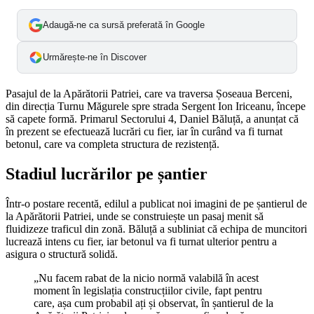
Adaugă-ne ca sursă preferată în Google
Urmărește-ne în Discover
Pasajul de la Apărătorii Patriei, care va traversa Șoseaua Berceni,
din direcția Turnu Măgurele spre strada Sergent Ion Iriceanu, începe
să capete formă. Primarul Sectorului 4, Daniel Băluță, a anunțat că
în prezent se efectuează lucrări cu fier, iar în curând va fi turnat
betonul, care va completa structura de rezistență.
Stadiul lucrărilor pe șantier
Într-o postare recentă, edilul a publicat noi imagini de pe șantierul de
la Apărătorii Patriei, unde se construiește un pasaj menit să
fluidizeze traficul din zonă. Băluță a subliniat că echipa de muncitori
lucrează intens cu fier, iar betonul va fi turnat ulterior pentru a
asigura o structură solidă.
„Nu facem rabat de la nicio normă valabilă în acest
moment în legislația construcțiilor civile, fapt pentru
care, așa cum probabil ați și observat, în șantierul de la