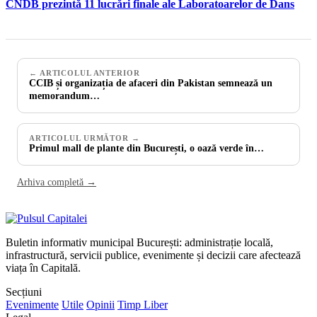
CNDB prezintă 11 lucrări finale ale Laboratoarelor de Dans
← ARTICOLUL ANTERIOR
CCIB și organizația de afaceri din Pakistan semnează un
memorandum…
ARTICOLUL URMĂTOR →
Primul mall de plante din București, o oază verde în…
Arhiva completă →
Buletin informativ municipal București: administrație locală,
infrastructură, servicii publice, evenimente și decizii care afectează
viața în Capitală.
Secțiuni
Evenimente
Utile
Opinii
Timp Liber