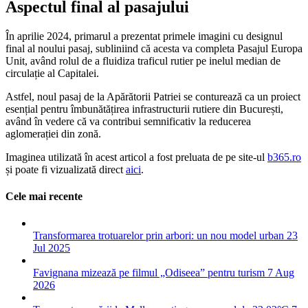
Aspectul final al pasajului
În aprilie 2024, primarul a prezentat primele imagini cu designul
final al noului pasaj, subliniind că acesta va completa Pasajul Europa
Unit, având rolul de a fluidiza traficul rutier pe inelul median de
circulație al Capitalei.
Astfel, noul pasaj de la Apărătorii Patriei se conturează ca un proiect
esențial pentru îmbunătățirea infrastructurii rutiere din București,
având în vedere că va contribui semnificativ la reducerea
aglomerației din zonă.
Imaginea utilizată în acest articol a fost preluata de pe site-ul
b365.ro
și poate fi vizualizată direct
aici
.
Cele mai recente
Transformarea trotuarelor prin arbori: un nou model urban
23
Jul 2025
Favignana mizează pe filmul „Odiseea” pentru turism
7 Aug
2026