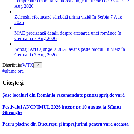
Temperatura mării la Mallorca atinge un record de 33,02°C
7
Aug 2026
Zelenski efectuează sâmbătă prima vizită în Serbia
7 Aug
2026
MAE precizează detalii despre arestarea unei românce în
Germania
7 Aug 2026
Sondaj: AfD ajunge la 28%, avans peste blocul lui Merz în
Germania
7 Aug 2026
Distribuie
f
W
T
X
🔗
#ultima ora
Citește și
Șase localuri din România recomandate pentru șpriț de vară
Festivalul ANONIMUL 2026 începe pe 10 august la Sfântu
Gheorghe
Patru piscine din București și împrejurimi pentru vara aceasta