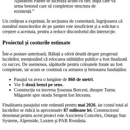
Apărătorii Patriei se lucrează acum cu fier, după care va
urma betonul care să completeze structura de
rezistență.”
Un cetățean a exprimat, în secțiunea de comentarii, îngrijorarea că
numărul muncitorilor de pe șantier este insuficient și a solicitat o
creștere a acestuia, pentru a reduce disconfortul din intersecție.
Proiectul și costurile estimate
Într-o postare anterioară, Băluță a oferit detalii despre progresul
lucrărilor, menționând că relocarea utilităților publice a fost finalizată
cu succes. De asemenea, săpăturile pentru coloanele forate au fost
completate, iar acum se continuă cu armarea și betonarea fundațiilor.
Pasajul va avea o lungime de
860 de metri
.
Vor fi
două benzi pe sens
.
Construcția va traversa Șoseaua Berceni, dinspre Turnu
Măgurele spre strada Sergent Ion Iriceanu.
Finalizarea pasajului este estimată pentru
mai 2026
, iar costul total al
lucrărilor se ridică la aproximativ
87 milioane lei
. Constructorul
desemnat pentru acest proiect este Asocierea Concelex, Omega Star
Systems, Alpenside, Luxten și PAB România.