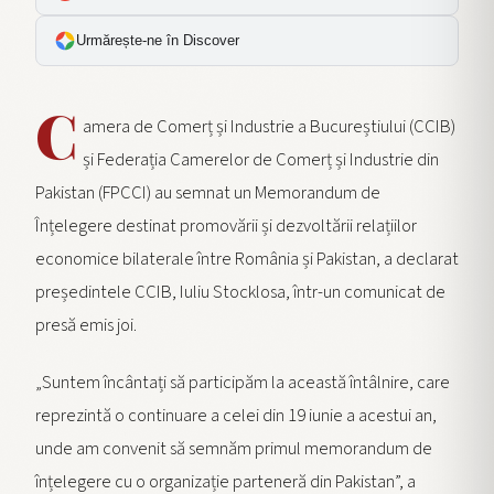
Urmărește-ne în Discover
C
amera de Comerț și Industrie a Bucureștiului (CCIB)
și Federația Camerelor de Comerț și Industrie din
Pakistan (FPCCI) au semnat un Memorandum de
Înțelegere destinat promovării și dezvoltării relațiilor
economice bilaterale între România și Pakistan, a declarat
președintele CCIB, Iuliu Stocklosa, într-un comunicat de
presă emis joi.
„Suntem încântați să participăm la această întâlnire, care
reprezintă o continuare a celei din 19 iunie a acestui an,
unde am convenit să semnăm primul memorandum de
înțelegere cu o organizație parteneră din Pakistan”, a