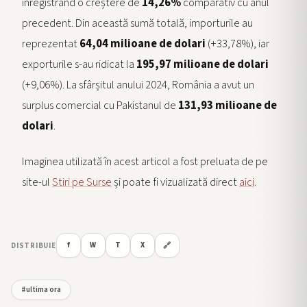
înregistrând o creștere de
14,26%
comparativ cu anul
precedent. Din această sumă totală, importurile au
reprezentat
64,04 milioane de dolari
(+33,78%), iar
exporturile s-au ridicat la
195,97 milioane de dolari
(+9,06%). La sfârșitul anului 2024, România a avut un
surplus comercial cu Pakistanul de
131,93 milioane de
dolari
.
Imaginea utilizată în acest articol a fost preluata de pe
site-ul
Stiri pe Surse
și poate fi vizualizată direct
aici
.
f
W
T
X
DISTRIBUIE
🔗
#ultima ora