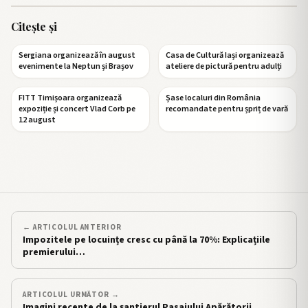
Citește și
Sergiana organizează în august
Casa de Cultură Iași organizează
evenimente la Neptun și Brașov
ateliere de pictură pentru adulți
FITT Timișoara organizează
Șase localuri din România
expoziție și concert Vlad Corb pe
recomandate pentru șpriț de vară
12 august
← ARTICOLUL ANTERIOR
Impozitele pe locuințe cresc cu până la 70%: Explicațiile
premierului…
ARTICOLUL URMĂTOR →
Imagini recente de la șantierul Pasajului Apărătorii