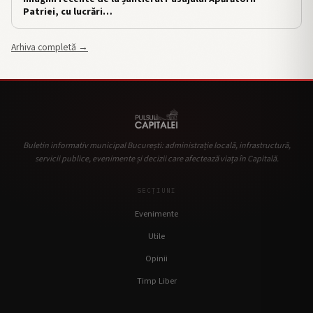
Patriei, cu lucrări…
Arhiva completă →
Buletin informativ municipal București: administrație locală, infrastructură,
servicii publice, evenimente și decizii care afectează viața în Capitală.
SECȚIUNI
Evenimente
Utile
Opinii
Timp Liber