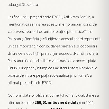
adăugat Stocklosa.
La rândul său, președintele FPCCI, Atif Ikram Sheikh, a
menționat că semnarea acestui memorandum coincide
cu aniversarea a 61 de ani de relații diplomatice între
Pakistan și România și că inițierea acestui acord reprezintă
un pas important în consolidarea prieteniei și cooperării
dintre cele două țări prin sprijin reciproc. „România oferă
Pakistanului o oportunitate valoroasă de a accesa piața
Uniunii Europene, în timp ce Pakistanul oferă României o
poartă de intrare pe piața sud-asiatică și nu numai”, a
afirmat președintele FPCCI.
Conform datelor oficiale, comerțul româno-pakistanez a
atins un total de
260,01 milioane de dolari
în 2024,