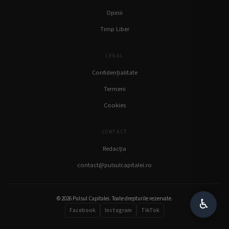
Opinii
Timp Liber
LEGAL
Confidențialitate
Termeni
Cookies
CONTACT
Redacția
contact@pulsulcapitalei.ro
© 2026 Pulsul Capitalei. Toate drepturile rezervate.
♿︎
Facebook
Instagram
TikTok