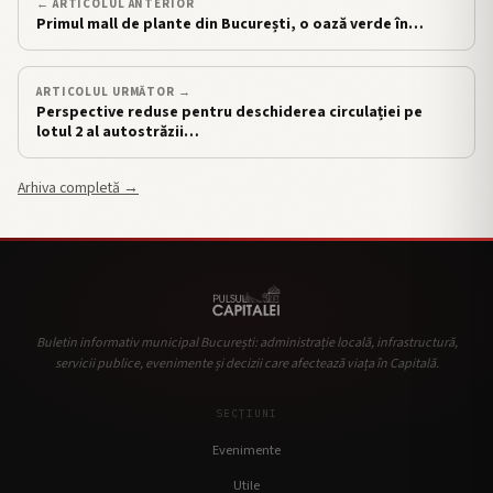
← ARTICOLUL ANTERIOR
Primul mall de plante din București, o oază verde în…
ARTICOLUL URMĂTOR →
Perspective reduse pentru deschiderea circulației pe
lotul 2 al autostrăzii…
Arhiva completă →
Buletin informativ municipal București: administrație locală, infrastructură,
servicii publice, evenimente și decizii care afectează viața în Capitală.
SECȚIUNI
Evenimente
Utile