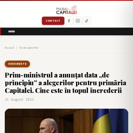
CONTACT
Acasă
/
Evenimente
EVENIMENTE
Prim-ministrul a anunțat data „de
principiu” a alegerilor pentru primăria
Capitalei. Cine este în topul încrederii
21 August 2025