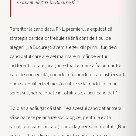
să avem alegeri în Bucureşti.”
Referitor la candidatul PNL, premierul a explicat că
strategia partidelor trebuie să țină cont de tipul de
alegeri. „La Bucureşti avem alegeri din primul tur, deci
candidatul care are cel mai mare număr de voturi,
indiferent cât are, are şanse foarte mari să fie primar. Pe
cale de consecinţă, consider că partidele care astăzi sunt
parte a coaliţiei trebuie să analizeze la modul cel mai
serios susţinerea, poate în totalitate, a unui candidat.”
Bolojan a adăugat că stabilirea acestui candidat ar trebui
să se bazeze pe analize sociologice, pentru a evita
situațiile în care sunt aleși candidați neexperimentați. „Noi
am testat trei dintre colegii noştri care ar putea să