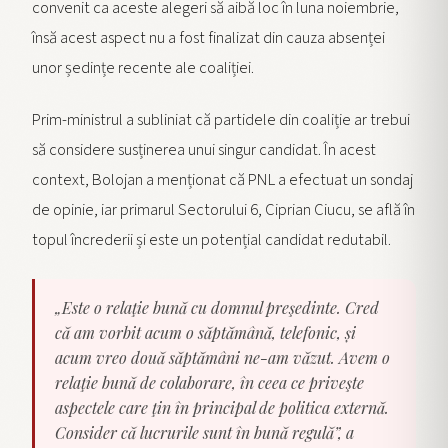
convenit ca aceste alegeri să aibă loc în luna noiembrie,
însă acest aspect nu a fost finalizat din cauza absenței
unor ședințe recente ale coaliției.
Prim-ministrul a subliniat că partidele din coaliție ar trebui
să considere susținerea unui singur candidat. În acest
context, Bolojan a menționat că PNL a efectuat un sondaj
de opinie, iar primarul Sectorului 6, Ciprian Ciucu, se află în
topul încrederii și este un potențial candidat redutabil.
„Este o relaţie bună cu domnul preşedinte. Cred
că am vorbit acum o săptămână, telefonic, și
acum vreo două săptămâni ne-am văzut. Avem o
relaţie bună de colaborare, în ceea ce priveşte
aspectele care ţin în principal de politica externă.
Consider că lucrurile sunt în bună regulă”, a