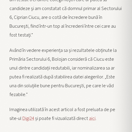
candideze şi am constatat că domnul primar al Sectorului
6, Ciprian Ciucu, are o cotă de încredere bună în
Bucureşti, fiind într-un top al încrederii între cei care au
fost testaţi.”
Având în vedere experiența sa și rezultatele obținute la
Primăria Sectorului 6, Bolojan consideră că Ciucu este
unul dintre candidații redutabili, iar nominalizarea sa ar
putea fi realizată după stabilirea datei alegerilor. „Este
una din soluţiile bune pentru Bucureşti, pe care le văd
fezabile.”
Imaginea utilizată în acest articol a fost preluata de pe
site-ul
Digi24
și poate fi vizualizată direct
aici
.