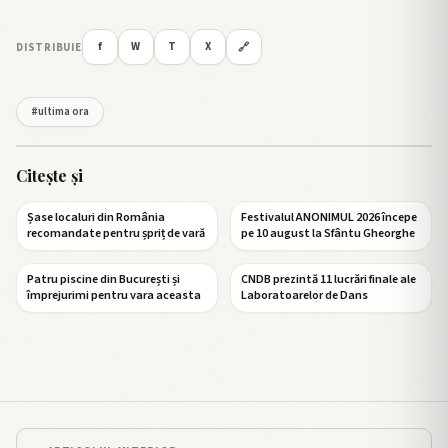
f
W
T
X
DISTRIBUIE
🔗
#ultima ora
Citește și
Șase localuri din România
Festivalul ANONIMUL 2026 începe
recomandate pentru șpriț de vară
pe 10 august la Sfântu Gheorghe
Patru piscine din București și
CNDB prezintă 11 lucrări finale ale
împrejurimi pentru vara aceasta
Laboratoarelor de Dans