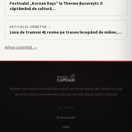
Festivalul „Korean Days” la Therme București: O
săptămână de cultură…
ARTICOLUL URMĂTOR →
Linia de tramvai 41 revine pe traseu începând de mâine,…
Arhiva completă →
Buletin informativ municipal București: administrație locală, infrastructură,
servicii publice, evenimente și decizii care afectează viața în Capitală.
SECȚIUNI
Evenimente
Utile