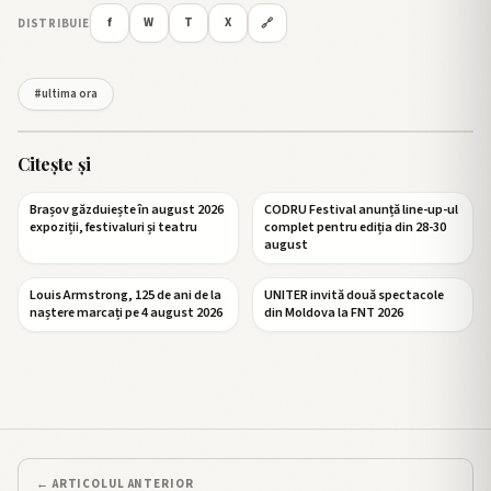
f
W
T
X
DISTRIBUIE
🔗
#ultima ora
Citește și
Brașov găzduiește în august 2026
CODRU Festival anunță line-up-ul
expoziții, festivaluri și teatru
complet pentru ediția din 28-30
august
Louis Armstrong, 125 de ani de la
UNITER invită două spectacole
naștere marcați pe 4 august 2026
din Moldova la FNT 2026
← ARTICOLUL ANTERIOR