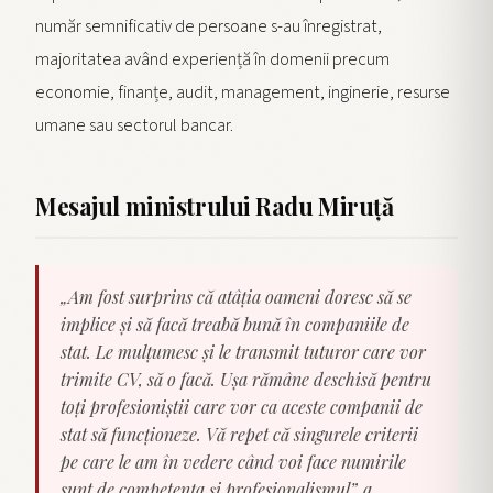
număr semnificativ de persoane s-au înregistrat,
majoritatea având experiență în domenii precum
economie, finanțe, audit, management, inginerie, resurse
umane sau sectorul bancar.
Mesajul ministrului Radu Miruță
„Am fost surprins că atâția oameni doresc să se
implice și să facă treabă bună în companiile de
stat. Le mulțumesc și le transmit tuturor care vor
trimite CV, să o facă. Ușa rămâne deschisă pentru
toți profesioniștii care vor ca aceste companii de
stat să funcționeze. Vă repet că singurele criterii
pe care le am în vedere când voi face numirile
sunt de competența și profesionalismul”, a