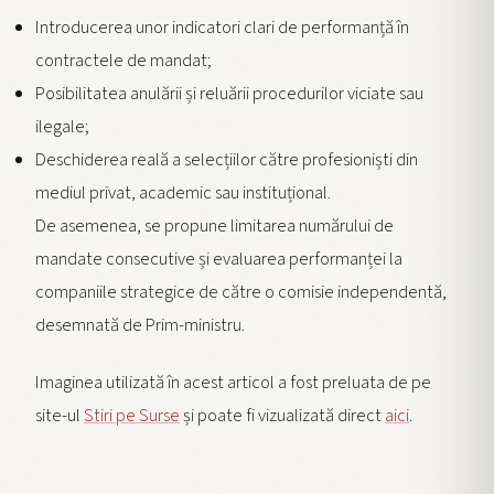
Introducerea unor indicatori clari de performanță în
contractele de mandat;
Posibilitatea anulării și reluării procedurilor viciate sau
ilegale;
Deschiderea reală a selecțiilor către profesioniști din
mediul privat, academic sau instituțional.
De asemenea, se propune limitarea numărului de
mandate consecutive și evaluarea performanței la
companiile strategice de către o comisie independentă,
desemnată de Prim-ministru.
Imaginea utilizată în acest articol a fost preluata de pe
site-ul
Stiri pe Surse
și poate fi vizualizată direct
aici
.