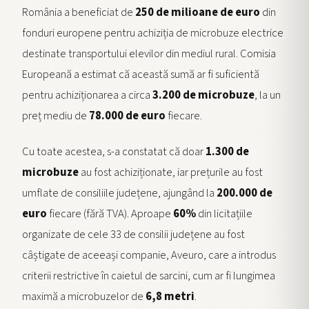
România a beneficiat de
250 de milioane de euro
din
fonduri europene pentru achiziția de microbuze electrice
destinate transportului elevilor din mediul rural. Comisia
Europeană a estimat că această sumă ar fi suficientă
pentru achiziționarea a circa
3.200 de microbuze
, la un
preț mediu de
78.000 de euro
fiecare.
Cu toate acestea, s-a constatat că doar
1.300 de
microbuze
au fost achiziționate, iar prețurile au fost
umflate de consiliile județene, ajungând la
200.000 de
euro
fiecare (fără TVA). Aproape
60%
din licitațiile
organizate de cele 33 de consilii județene au fost
câștigate de aceeași companie, Aveuro, care a introdus
criterii restrictive în caietul de sarcini, cum ar fi lungimea
maximă a microbuzelor de
6,8 metri
.