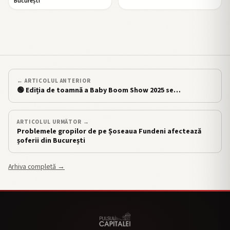
București
← ARTICOLUL ANTERIOR
🟢 Ediția de toamnă a Baby Boom Show 2025 se…
ARTICOLUL URMĂTOR →
Problemele gropilor de pe Șoseaua Fundeni afectează
șoferii din București
Arhiva completă →