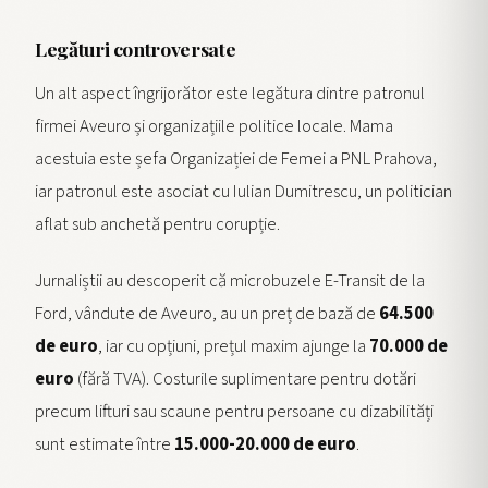
Legături controversate
Un alt aspect îngrijorător este legătura dintre patronul
firmei Aveuro și organizațiile politice locale. Mama
acestuia este șefa Organizației de Femei a PNL Prahova,
iar patronul este asociat cu Iulian Dumitrescu, un politician
aflat sub anchetă pentru corupție.
Jurnaliștii au descoperit că microbuzele E-Transit de la
Ford, vândute de Aveuro, au un preț de bază de
64.500
de euro
, iar cu opțiuni, prețul maxim ajunge la
70.000 de
euro
(fără TVA). Costurile suplimentare pentru dotări
precum lifturi sau scaune pentru persoane cu dizabilități
sunt estimate între
15.000-20.000 de euro
.