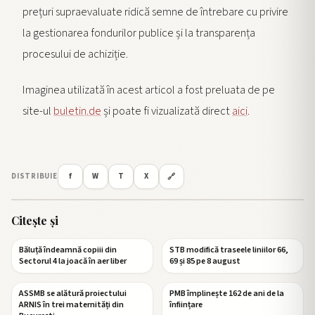
prețuri supraevaluate ridică semne de întrebare cu privire
la gestionarea fondurilor publice și la transparența
procesului de achiziție.
Imaginea utilizată în acest articol a fost preluata de pe
site-ul
buletin.de
și poate fi vizualizată direct
aici
.
f
W
T
X
DISTRIBUIE
🔗
Citește și
Băluță îndeamnă copiii din
STB modifică traseele liniilor 66,
Sectorul 4 la joacă în aer liber
69 și 85 pe 8 august
ASSMB se alătură proiectului
PMB împlinește 162 de ani de la
ARNIS în trei maternități din
înființare