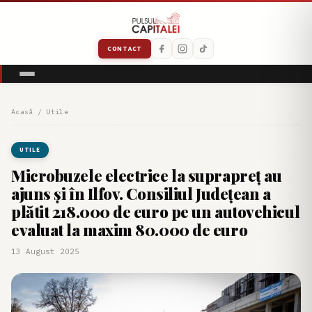
CONTACT
Acasă
/
Utile
UTILE
Microbuzele electrice la suprapreț au
ajuns și în Ilfov. Consiliul Județean a
plătit 218.000 de euro pe un autovehicul
evaluat la maxim 80.000 de euro
13 August 2025