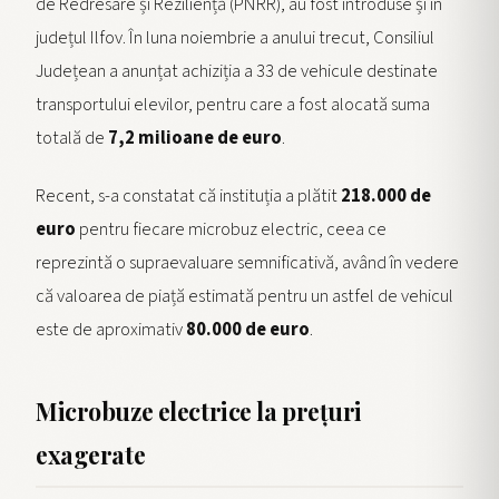
de Redresare și Reziliență (PNRR), au fost introduse și în
județul Ilfov. În luna noiembrie a anului trecut, Consiliul
Județean a anunțat achiziția a 33 de vehicule destinate
transportului elevilor, pentru care a fost alocată suma
totală de
7,2 milioane de euro
.
Recent, s-a constatat că instituția a plătit
218.000 de
euro
pentru fiecare microbuz electric, ceea ce
reprezintă o supraevaluare semnificativă, având în vedere
că valoarea de piață estimată pentru un astfel de vehicul
este de aproximativ
80.000 de euro
.
Microbuze electrice la prețuri
exagerate