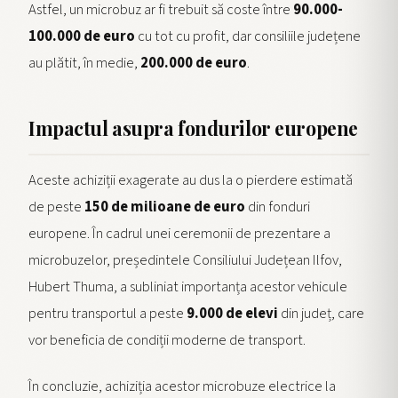
Astfel, un microbuz ar fi trebuit să coste între
90.000-
100.000 de euro
cu tot cu profit, dar consiliile județene
au plătit, în medie,
200.000 de euro
.
Impactul asupra fondurilor europene
Aceste achiziții exagerate au dus la o pierdere estimată
de peste
150 de milioane de euro
din fonduri
europene. În cadrul unei ceremonii de prezentare a
microbuzelor, președintele Consiliului Județean Ilfov,
Hubert Thuma, a subliniat importanța acestor vehicule
pentru transportul a peste
9.000 de elevi
din județ, care
vor beneficia de condiții moderne de transport.
În concluzie, achiziția acestor microbuze electrice la