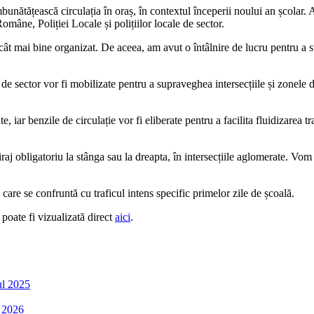
unătățească circulația în oraș, în contextul începerii noului an școlar. Ace
Române, Poliției Locale și polițiilor locale de sector.
cât mai bine organizat. De aceea, am avut o întâlnire de lucru pentru a sta
lor de sector vor fi mobilizate pentru a supraveghea intersecțiile și zonele
, iar benzile de circulație vor fi eliberate pentru a facilita fluidizarea tr
viraj obligatoriu la stânga sau la dreapta, în intersecțiile aglomerate. Vo
i care se confruntă cu traficul intens specific primelor zile de școală.
 poate fi vizualizată direct
aici
.
ul 2025
 2026