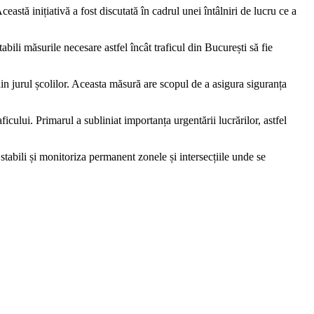
astă inițiativă a fost discutată în cadrul unei întâlniri de lucru ce a
bili măsurile necesare astfel încât traficul din București să fie
 din jurul școlilor. Aceasta măsură are scopul de a asigura siguranța
aficului. Primarul a subliniat importanța urgentării lucrărilor, astfel
m stabili și monitoriza permanent zonele și intersecțiile unde se