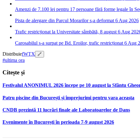
Amenzi de 7.100 lei pentru 17 persoane fără forme legale în Se
Pista de alergare din Parcul Morarilor s-a deformat
6 Aug 2026
Trafic restricționat la Universitate sâmbătă, 8 august
6 Aug 202
Carosabilul s-a surpat pe Bd. Eroilor, trafic restricționat
6 Aug 
Distribuie
f
W
T
X
🔗
#ultima ora
Citește și
Festivalul ANONIMUL 2026 începe pe 10 august la Sfântu Gheo
Patru piscine din București și împrejurimi pentru vara aceasta
CNDB prezintă 11 lucrări finale ale Laboratoarelor de Dans
Evenimente în București în perioada 7-9 august 2026